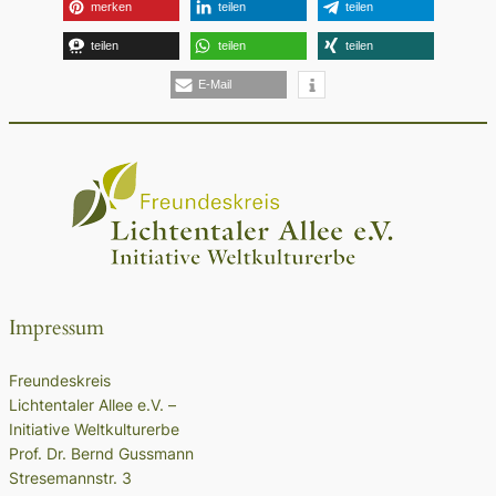
merken
teilen
teilen
teilen
teilen
teilen
E-Mail
Impressum
Freundeskreis
Lichtentaler Allee e.V. –
Initiative Weltkulturerbe
Prof. Dr. Bernd Gussmann
Stresemannstr. 3