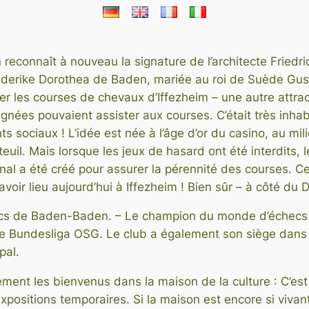
On reconnaît à nouveau la signature de l’architecte Fried
iederike Dorothea de Baden, mariée au roi de Suède Gust
iser les courses de chevaux d’Iffezheim – une autre attra
es pouvaient assister aux courses. C’était très inhabi
sociaux ! L’idée est née à l’âge d’or du casino, au mili
l. Mais lorsque les jeux de hasard ont été interdits, l
al a été créé pour assurer la pérennité des courses. Ce 
voir lieu aujourd’hui à Iffezheim ! Bien sûr – à côté d
ecs de Baden-Baden. – Le champion du monde d’échecs Vi
 de Bundesliga OSG. Le club a également son siège dans
pal.
ement les bienvenus dans la maison de la culture : C’est
expositions temporaires. Si la maison est encore si vivant